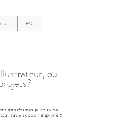
ences
FAQ
llustrateur, ou
 projets?
ront transformés (à coup de
u tout autre support imprimé &