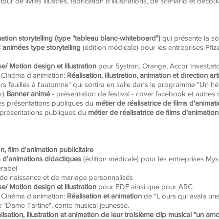
ur de livres illustrés, fabrication d'illustrations, de scénario et décou
ation storytelling (type "tableau blanc-whiteboard")
qui présente la so
 animées type storytelling
(édition médicale) pour les entreprises Pfi
e/ Motion design et illustration
pour Systran, Orange, Accor Invest,etc
s) Cinéma d'animation:
Réalisation, illustration, animation et direction art
rs feuilles à l'automne" qui sortira en salle dans le programme "Un hé
er)
Banner animé
- présentation de festival - cover facebook et autres
ses présentations publiques du
métier de réalisatrice de films d'animat
 présentations pu
bliques du
métier
de
réalisatrice de films d'animation.
, film d'animation publicitaire
 d'animations didactiques
(édition médicale) pour les entreprises Mys
erabel
de naissance et de mariage personnalisés
e/ Motion design et illustration
pour EDF ainsi que pour ARC
s) Cinéma d'animation:
Réalisation et animation
de "L'ours qui avala un
ue "Dame Tartine", conte musical jeunesse.
lisation, illustration et animation de leur troisième clip musical "un 