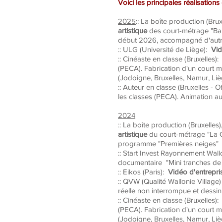
Voici les principales réalisations
2025
:: La boîte production (Bru
artistique
des court-métrage "Bain
début 2026, accompagné d'autr
:: ULG (Université de Liège):
Vidé
:: Cinéaste en classe (Bruxelles):
(PECA). Fabrication d'un court 
(Jodoigne, Bruxelles, Namur, Liè
:: Auteur en classe (Bruxelles - O
les classes (PECA). Animation auto
2024
:: La boîte production (Bruxelles
artistique
du court-métrage "La G
programme "Premières neiges"
:: Start Invest Rayonnement Wal
documentaire "Mini tranches de 
:: Eikos (Paris):
Vidéo d'entrepris
:: QVW (Qualité Wallonie Village)
réelle non interrompue et dessin 
:: Cinéaste en classe (Bruxelles):
(PECA). Fabrication d'un court 
(Jodoigne, Bruxelles, Namur, Liè