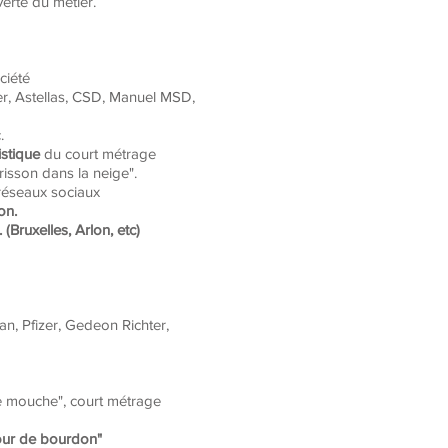
verte du métier.
ciété
zer, Astellas, CSD, Manuel MSD,
.
istique
du court métrage
risson dans la neige".
 réseaux sociaux
ion.
 (Bruxelles, Arlon, etc)
an, Pfizer, Gedeon Richter,
e mouche", court métrage
amour de bourdon"