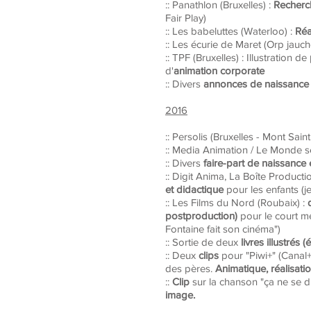
:: Panathlon (Bruxelles) :
R
echerc
Fair Play)
:: Les babeluttes
(Waterloo) :
R
éa
:: Les écurie de Maret (Orp jauch
:: TPF (Bruxelles) : Illustration de
d'
animation corporate
:: Divers
annonces
de naissance 
2016
:: Persolis (Bruxelles - Mont Sain
:: Media Animation / Le Monde se
:: Divers
faire-part de naissance 
:: Digit Anima, La Boîte Producti
et didactique
pour les enfants (j
:: Les Films du Nord (Roubaix) :
postproduction)
pour le court m
Fontaine fait son cinéma")
:: Sortie de deux
livres illustrés 
:: Deux
clips
pour "Piwi+" (Canal
des pères.
Animatique, réalisatio
::
Clip
sur la chanson "ça ne se d
image.