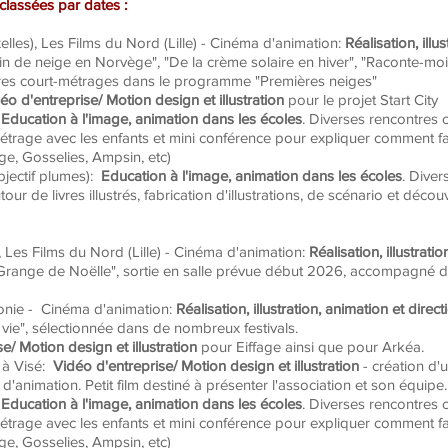
 classées par dates :
xelles), Les Films du Nord (Lille) - Cinéma d'animation:
Réalisation, illu
 de neige en Norvège", "De la crème solaire en hiver", "Raconte-moi l'
es court-métrages dans le programme "Premières neiges"
o d'entreprise/ Motion design et illustration
pour le projet Start City
Education à l'image, animation dans les écoles
.
Diverses rencontres c
métrage avec les enfants et mini conférence pour expliquer comment f
ge, Gosselies, Ampsin, etc)
bjectif plumes):
Education à l'image, animation dans les écoles
.
Divers
ur de livres illustrés, fabrication d'illustrations, de scénario et décou
), Les Films du Nord (Lille) - Cinéma d'animation:
Réalisation, illustrati
range de Noëlle", sortie en salle prévue début 2026, accompagné d'
lonie - Cinéma d'animation:
Réalisation, illustration, animation et direct
vie", sélectionnée dans de nombreux festivals.
e/ Motion design et illustration
pour Eiffage ainsi que pour Arkéa.
 à Visé:
Vidéo d'entreprise/ Motion design et illustration
- création d'
d'animation. Petit film destiné à présenter l'association et son équipe.
Education à l'image, animation dans les écoles
. Diverses rencontres c
métrage avec les enfants et mini conférence pour expliquer comment f
ge, Gosselies, Ampsin, etc)