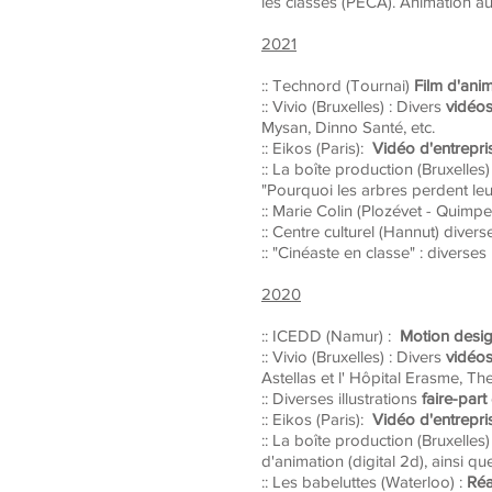
les classes (PECA). Animation auto
2021
:: Technord (Tournai)
Film d'anim
:: Vivio (Bruxelles) : Divers
vidéos
Mysan, Dinno Santé, etc.
:: Eikos (Paris):
Vidéo d'entrepris
:: La boîte production (Bruxelle
"Pourquoi les arbres perdent leu
:: Marie Colin (Plozévet - Quimp
:: Centre culturel (
Hannut
) diver
:: "Cinéaste en classe" :
diverses
2020
:: ICEDD (Namur) :
Motion design
:: Vivio (Bruxelles) : Divers
vidéos
Astellas et l' Hôpital Erasme, Th
:: Diverses illustrations
faire-part
:: Eikos (Paris):
Vidéo d'entrepris
:: La boîte production (Bruxelle
d'animation (digital 2d), ainsi q
:: Les babeluttes
(Waterloo) :
R
éa