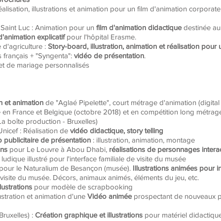
Réalisation, illustrations et animation pour un film d'animation corpora
ux Saint Luc : Animation pour un
film d'animation didactique
destinée au
d'animation explicatif
pour l'hôpital Erasme.
 d'agriculture :
Story-board, illustration, animation et réalisation
pour 
s français + "Syngenta":
vidéo de présentation
.
et de mariage personnalisés
n et animation
de "Aglaé Pipelette", court métrage d'animation (digit
le en France et Belgique (octobre 2018) et en compétition long métrag
 boîte production - Bruxelles)
Unicef : Réalisation de
vidéo didactique, story telling
 publicitaire de présentation
: illustration, animation, montage
ons
pour Le Louvre à Abou Dhabi,
réalisations de personnages interac
ludique illustré pour l'interface familiale de visite du musée
 pour le Naturalium de Besançon (musée).
Illustrations animées pour in
 visite du musée. Décors, animaux animés, éléments du jeu, etc.
llustrations
pour modèle de scrapbooking
lustration et animation d'une
Vidéo animée
prospectant de nouveaux pa
Bruxelles) :
Création graphique et illustrations
pour matériel didactiqu