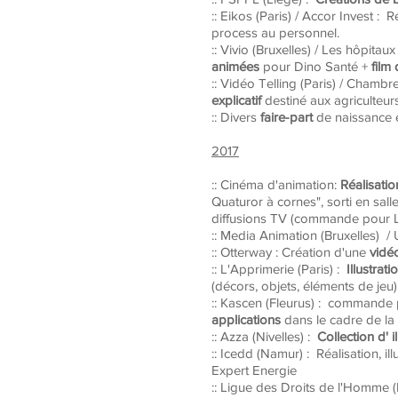
:: Eikos (Paris) / Accor Invest : 
process au personnel.
:: Vivio (Bruxelles) / Les hôpita
animées
pour Dino Santé +
film 
:: Vidéo Telling (Paris) / Chambre
explicatif
destiné
aux agriculteur
:: Divers
faire-part
de naissance 
2017
:: Cinéma d'animation:
Réalisatio
Quaturor à cornes", sorti en sal
diffusions TV (commande pour La
:: Media Animation (Bruxelles) / 
:: Otterway : Création d'une
vidéo
:: L'Apprimerie (Paris) :
Illustrati
(décors, objets, éléments de jeu) 
:: Kascen (Fleurus) : commande
applications
dans le cadre de la
:: Azza (Nivelles) :
Collection d' i
:: Icedd (Namur) : Réalisation, il
Expert Energie
:: Ligue des Droits de l'Homme (