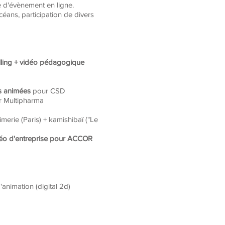
ce d'évènement en ligne.
éans, participation de divers
elling + vidéo pédagogique
s animées
pour CSD
r Multipharma
imerie (Paris) + kamishibaï ("Le
déo d'entreprise pour ACCOR
animation (digital 2d)