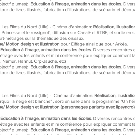
bjectif plumes):
Education à l'image, animation dans les écoles
.
Divers
ur de livres illustrés, fabrication d'illustrations, de scénario et décou
), Les Films du Nord (Lille) - Cinéma d'animation:
Réalisation, illustrati
incesse et le rossignol", diffusion sur Canal+ et RTBF, et sortie en 
t-métrages sur la thématique des oiseaux.
e/ Motion design et illustration
pour Eiffage ainsi que pour Arkéa.
Education à l'image, animation dans les écoles
.
Diverses rencontres c
métrage avec les enfants et mini conférence pour expliquer comment f
e, Namur, Hannut, Orp-Jauche, etc)
bjectif plumes):
Education à l'image, animation dans les écoles
.
Divers
ur de livres illustrés, fabrication d'illustrations, de scénario et décou
), Les Films du Nord (Lille) - Cinéma d'animation:
Réalisation, illustrat
uoi la neige est blanche" , sorti en salle dans le programme "Un hér
e/ Motion design et illustration (personnages parlants avec lipsyncro
Education à l'image, animation dans les écoles
.
Diverses rencontres c
métrage avec les enfants et mini conférence pour expliquer comment f
bjectif plumes):
Education à l'image, animation dans les écoles
.
Divers