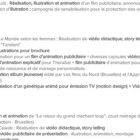
eud) :
R
éalisation, illustration et animation
d'un film publicitaire, annon
ion d'
illutration :
campagne de sensibilisation pour la protection des oc
/ Le Monde selon les femmes : Réalisation de
vidéo didactique, story t
"Tandem"
lustrations pour brochure
nimation pour un
film d'animation publicitaire
+ diverses capsules
vidéo
d'animation explicatif
pour Therabel +
film publicitaire
d'animation pou
de naissance et de mariage personnalisés
éation album jeunesse)
édité par Les films du Nord (Bruxelles) et l'Appr
)
réation d'un générique animé pour émission TV (motion design) + Vi
n et animation
de "Le retour du grand méchant loup", court métrage d'
tion - Bruxelles)
 Cawab : Réalisation de
vidéo didactique, story telling
vidéo publicitaire de présentation
: illustration, animation, montage
brochures