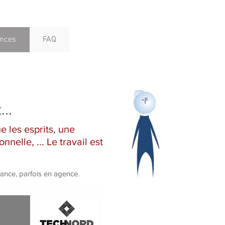
ences
FAQ
...
 les esprits, une
nelle, ... Le travail est
elance, parfois en agence.