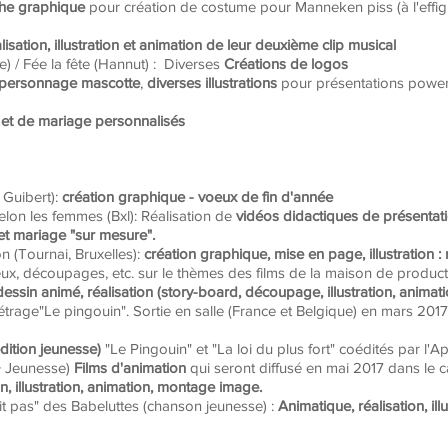
he graphique
pour création de costume pour Manneken piss (à l'effig
lisation, illustration et animation de leur deuxième clip musical
e) / Fée la fête (Hannut) : Diverses
Créations de logos
personnage mascotte
,
diverses illustrations
pour présentations power 
et de mariage personnalisés
t Guibert):
création graphique - voeux de fin d'année
lon les femmes (Bxl): Réalisation de
vidéos didactiques de présentatio
et mariage "sur mesure".
on (Tournai, Bruxelles):
création graphique, mise en page, illustration : 
eux, découpages, etc. sur le thèmes des films de la maison de product
dessin animé, réalisation (story-board, découpage, illustration, animat
étrage"Le pingouin". Sortie en salle (France et Belgique) en mars 20
(édition jeunesse)
"Le Pingouin" et "La loi du plus fort" coédités par l'A
+ Jeunesse)
Films d'animation
qui seront diffusé en mai 2017 dans le c
n, illustration, animation, montage image.
it pas" des Babeluttes (chanson jeunesse) :
Animatique, réalisation, il