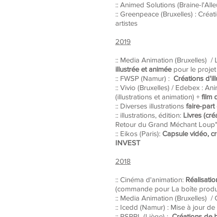
:: Animed Solutions
(Braine-l'All
:: Greenpeace
(Bruxelles) : Créat
artistes
2019
:: Media Animation (Bruxelles) 
illustrée et animée
pour le projet
:: FWSP (Namur) :
Créations d'il
:: Vivio (Bruxelles) / Edebex : A
(illustrations et animation) +
film 
:: Diverses illustrations
faire-part
:: illustrations, édition:
Livres (cr
Retour du Grand Méchant Loup"
:: Eikos (Paris):
Capsule vidéo, c
INVEST
2018
:: Cinéma d'animation:
Réalisatio
(commande pour La boîte produc
:: Media Animation (Bruxelles) /
:: Icedd (Namur) : Mise à jour de
:: PSPPL (Liège) :
Créations de 