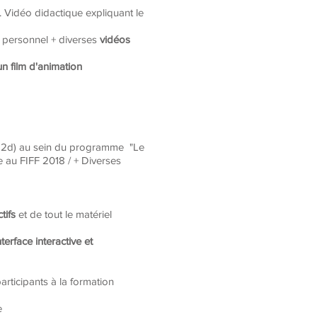
te. Vidéo didactique expliquant le
 personnel + diverses
vidéos
un
film d'animation
al 2d) au sein du programme "Le
e au FIFF 2018 / + Diverses
tifs
et de tout le matériel
terface interactive et
rticipants à la formation
e